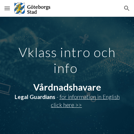
Skip to main content
Skip to navigation
Vklass i
ntro och
info
Vårdnadshavare
Legal Guardians
-
for information in English
click here >>