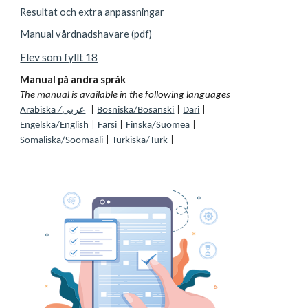
Resultat och extra anpassningar
Manual vårdnadshavare (pdf)
Elev som fyllt 18
Manual på andra språk
The manual is available in the following languages
Arabiska
/
عربي
|
Bosniska/Bosanski
|
Dari
|
Engelska/English
|
Farsi
|
Finska/Suomea
|
Somaliska/Soomaali
|
Turkiska/Türk
|